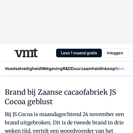
Lees 1 maand gratis
Inloggen
Voedselveiligheid
Wetgeving
R&D
Duurzaamheid
Inkoop
Boek Mic
Brand bij Zaanse cacaofabriek JS
Cocoa geblust
Bij JS Cocoa is maandagochtend 24 november een
brand uitgebroken. Dit is de tweede brand in drie
weken tijd, vertelt een woordvoerder van het