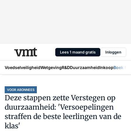
Lees 1 maand gratis
Inloggen
Voedselveiligheid
Wetgeving
R&D
Duurzaamheid
Inkoop
Boek Mic
VOOR ABONNEES
Deze stappen zette Verstegen op
duurzaamheid: 'Versoepelingen
straffen de beste leerlingen van de
klas'