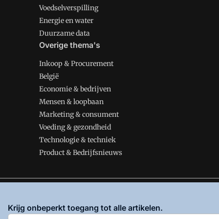
Voedselverspilling
Energie en water
Duurzame data
Overige thema's
Inkoop & Procurement
België
Economie & bedrijven
Mensen & loopbaan
Marketing & consument
Voeding & gezondheid
Technologie & techniek
Product & Bedrijfsnieuws
VMT is onderdeel van VMN media. Lees in
ons manifes
Krijg onbeperkt toegang tot alle artikelen.
en
Privacy en Cookie beleid
|
Privacy instellingen