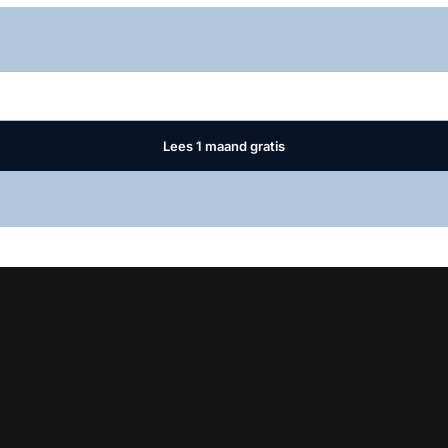
Log in
om dit artikel te lezen.
Lees 1 maand gratis