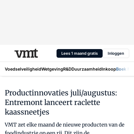
Lees 1 maand gratis
Inloggen
Voedselveiligheid
Wetgeving
R&D
Duurzaamheid
Inkoop
Boek Mic
Productinnovaties juli/augustus:
Entremont lanceert raclette
kaassneetjes
VMT zet elke maand de nieuwe producten van de
foodindustrie op een rij. Dit zijn de