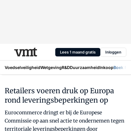
Lees 1 maand gratis
Inloggen
Voedselveiligheid
Wetgeving
R&D
Duurzaamheid
Inkoop
Boek Mic
Retailers voeren druk op Europa
rond leveringsbeperkingen op
Eurocommerce dringt er bij de Europese
Commissie op aan snel actie te ondernemen tegen
territoriale leveringsbeperkingen door