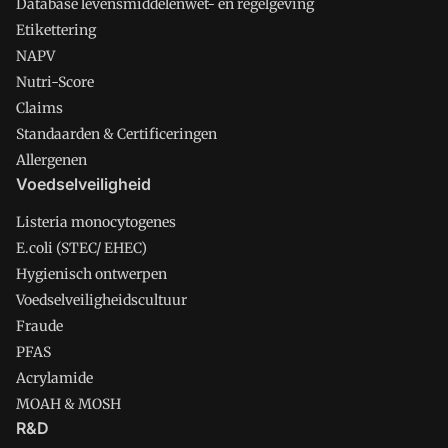
Database levensmiddelenwet- en regelgeving
Etikettering
NAPV
Nutri-Score
Claims
Standaarden & Certificeringen
Allergenen
Voedselveiligheid
Listeria monocytogenes
E.coli (STEC/ EHEC)
Hygienisch ontwerpen
Voedselveiligheidscultuur
Fraude
PFAS
Acrylamide
MOAH & MOSH
R&D