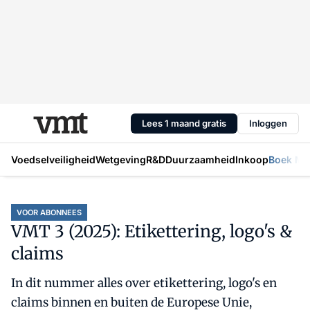
Lees 1 maand gratis
Inloggen
Voedselveiligheid
Wetgeving
R&D
Duurzaamheid
Inkoop
Boek Mic
VOOR ABONNEES
VMT 3 (2025): Etikettering, logo's &
claims
In dit nummer alles over etikettering, logo's en
claims binnen en buiten de Europese Unie,