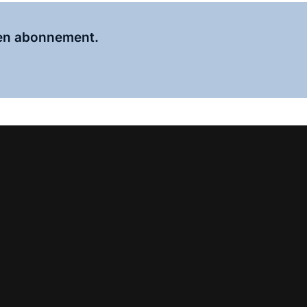
Al abonnee?
Log hier in.
 een abonnement.