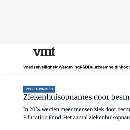
Voedselveiligheid
Wetgeving
R&D
Duurzaamheid
Inkoo
VOOR ABONNEES
Ziekenhuisopnames door besmet
In 2024 werden meer mensen ziek door besmet 
Education Fund. Het aantal ziekenhuisopname