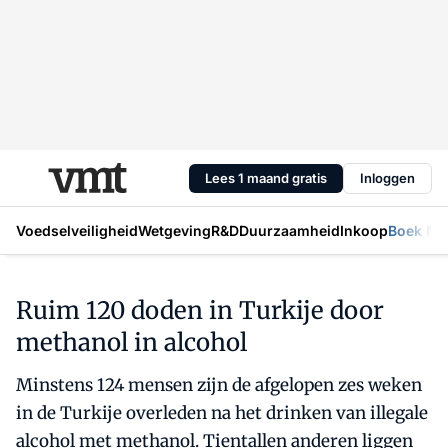
Lees 1 maand gratis
Inloggen
Voedselveiligheid
Wetgeving
R&D
Duurzaamheid
Inkoop
Boek Mic
Ruim 120 doden in Turkije door
methanol in alcohol
Minstens 124 mensen zijn de afgelopen zes weken
in de Turkije overleden na het drinken van illegale
alcohol met methanol. Tientallen anderen liggen