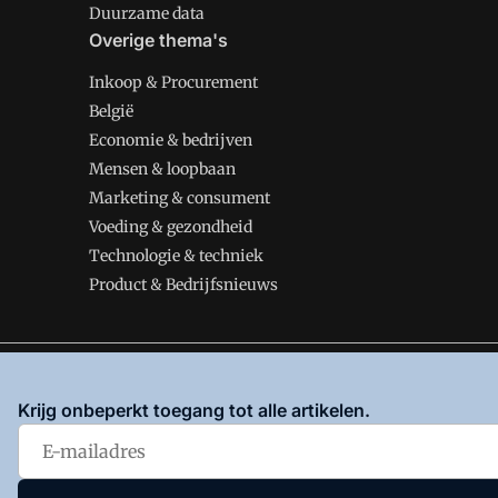
Duurzame data
Overige thema's
Inkoop & Procurement
België
Economie & bedrijven
Mensen & loopbaan
Marketing & consument
Voeding & gezondheid
Technologie & techniek
Product & Bedrijfsnieuws
VMT is onderdeel van VMN media. Lees in
ons manifes
Krijg onbeperkt toegang tot alle artikelen.
en
Privacy en Cookie beleid
|
Privacy instellingen