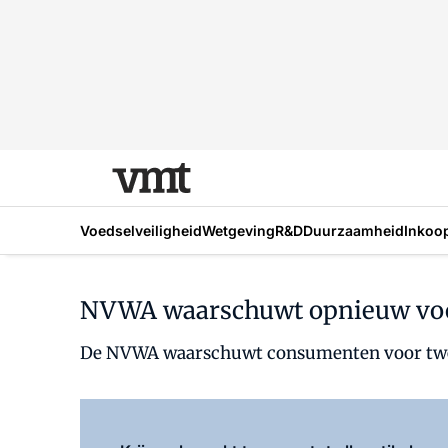
Voedselveiligheid
Wetgeving
R&D
Duurzaamheid
Inkoo
NVWA waarschuwt opnieuw voor 
De NVWA waarschuwt consumenten voor twee a