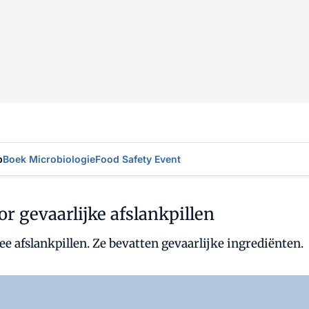
p
Boek Microbiologie
Food Safety Event
gevaarlijke afslankpillen
fslankpillen. Ze bevatten gevaarlijke ingrediënten.
Log in
om dit artikel te lezen.