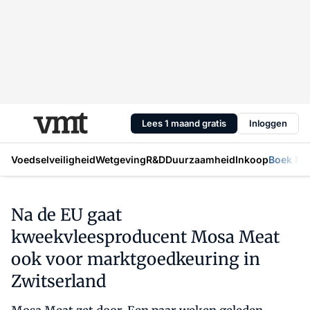
Lees 1 maand gratis
Inloggen
Voedselveiligheid
Wetgeving
R&D
Duurzaamheid
Inkoop
Boek Mic
Na de EU gaat
kweekvleesproducent Mosa Meat
ook voor marktgoedkeuring in
Zwitserland