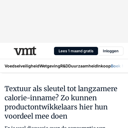
Lees 1 maand gratis
Inloggen
Voedselveiligheid
Wetgeving
R&D
Duurzaamheid
Inkoop
Boek Mic
Textuur als sleutel tot langzamere
calorie-inname? Zo kunnen
productontwikkelaars hier hun
voordeel mee doen