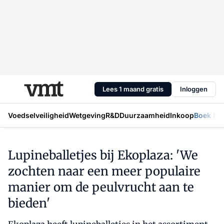
Lees 1 maand gratis
Inloggen
Voedselveiligheid
Wetgeving
R&D
Duurzaamheid
Inkoop
Boek Mic
Lupineballetjes bij Ekoplaza: 'We
zochten naar een meer populaire
manier om de peulvrucht aan te
bieden'