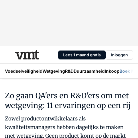
Lees 1 maand gratis
Inloggen
Voedselveiligheid
Wetgeving
R&D
Duurzaamheid
Inkoop
Boek Mic
Zo gaan QA'ers en R&D'ers om met
wetgeving: 11 ervaringen op een rij
Zowel productontwikkelaars als
kwaliteitsmanagers hebben dagelijks te maken
met wetgeving. Geen product komt op de markt