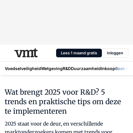
Lees 1 maand gratis
Inloggen
Voedselveiligheid
Wetgeving
R&D
Duurzaamheid
Inkoop
Boek Mic
Wat brengt 2025 voor R&D? 5
trends en praktische tips om deze
te implementeren
2025 staat voor de deur, en verschillende
marktonderzoekers komen met trends voor