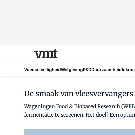
Voedselveiligheid
Wetgeving
R&D
Duurzaamheid
Inkoo
De smaak van vleesvervangers v
Wageningen Food & Biobased Research (WFBR) 
fermentatie te screenen. Het doel? Een opti