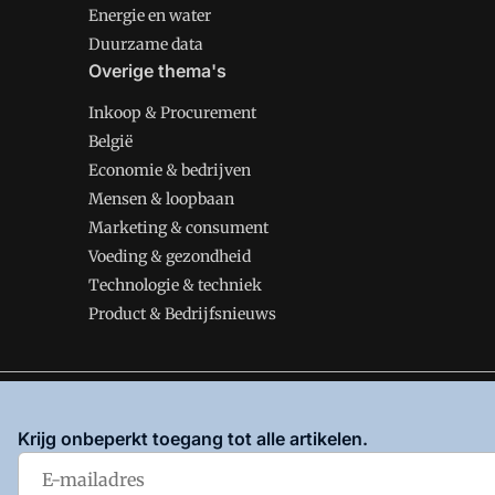
Energie en water
Duurzame data
Overige thema's
Inkoop & Procurement
België
Economie & bedrijven
Mensen & loopbaan
Marketing & consument
Voeding & gezondheid
Technologie & techniek
Product & Bedrijfsnieuws
VMT is onderdeel van VMN media. Lees in
ons manifes
Krijg onbeperkt toegang tot alle artikelen.
en
Privacy en Cookie beleid
|
Privacy instellingen