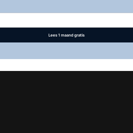
Log in
om dit artikel te lezen.
Lees 1 maand gratis