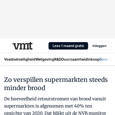
Lees 1 maand gratis
Inloggen
Voedselveiligheid
Wetgeving
R&D
Duurzaamheid
Inkoop
Boek Mic
Zo verspillen supermarkten steeds
minder brood
De hoeveelheid retourstromen van brood vanuit
supermarkten is afgenomen met 40% ten
opzichte van 2020. Dat blijkt uit de NVB monitor