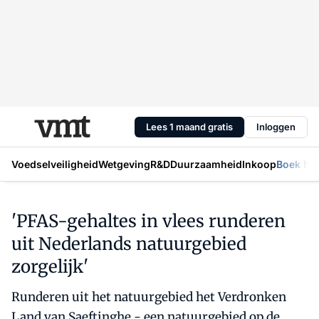
Lees 1 maand gratis
Inloggen
Voedselveiligheid
Wetgeving
R&D
Duurzaamheid
Inkoop
Boek Mic
'PFAS-gehaltes in vlees runderen
uit Nederlands natuurgebied
zorgelijk'
Runderen uit het natuurgebied het Verdronken
Land van Saeftinghe - een natuurgebied op de