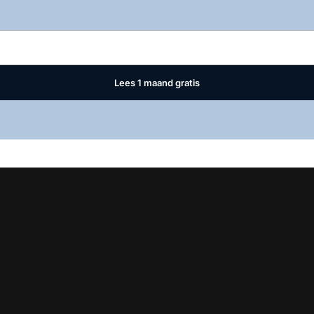
Log in
om dit artikel te lezen.
Lees 1 maand gratis