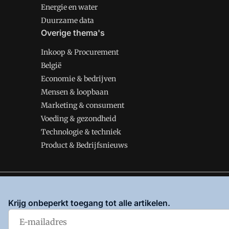
Energie en water
Duurzame data
Overige thema's
Inkoop & Procurement
België
Economie & bedrijven
Mensen & loopbaan
Marketing & consument
Voeding & gezondheid
Technologie & techniek
Product & Bedrijfsnieuws
VMT is onderdeel van VMN media. Lees in
ons manifes
Krijg onbeperkt toegang tot alle artikelen.
en
Privacy en Cookie beleid
|
Privacy instellingen