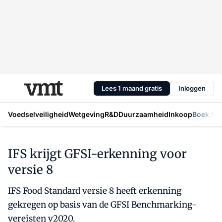
Lees 1 maand gratis
Inloggen
Voedselveiligheid
Wetgeving
R&D
Duurzaamheid
Inkoop
Boek Mic
IFS krijgt GFSI-erkenning voor
versie 8
IFS Food Standard versie 8 heeft erkenning
gekregen op basis van de GFSI Benchmarking-
vereisten v2020.