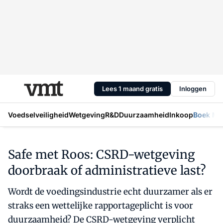
Lees 1 maand gratis
Inloggen
Voedselveiligheid
Wetgeving
R&D
Duurzaamheid
Inkoop
Boek Mic
Safe met Roos: CSRD-wetgeving
doorbraak of administratieve last?
Wordt de voedingsindustrie echt duurzamer als er
straks een wettelijke rapportageplicht is voor
duurzaamheid? De CSRD-wetgeving verplicht