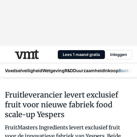
Lees 1 maand gratis
Inloggen
Voedselveiligheid
Wetgeving
R&D
Duurzaamheid
Inkoop
Boek Mic
Fruitleverancier levert exclusief
fruit voor nieuwe fabriek food
scale-up Yespers
FruitMasters Ingredients levert exclusief fruit
voor de innovatieve fabriek van Yespers. Beide