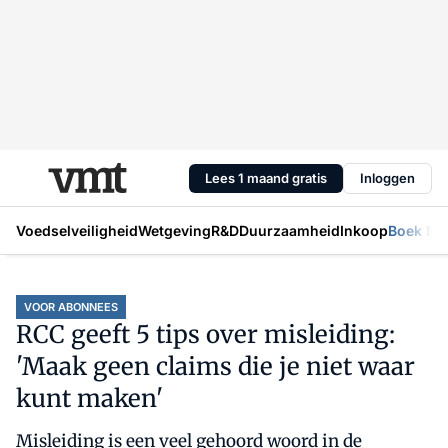
Lees 1 maand gratis
Inloggen
Voedselveiligheid
Wetgeving
R&D
Duurzaamheid
Inkoop
Boek Mic
VOOR ABONNEES
RCC geeft 5 tips over misleiding:
'Maak geen claims die je niet waar
kunt maken'
Misleiding is een veel gehoord woord in de