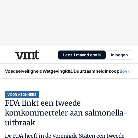
Lees 1 maand gratis
Inloggen
Voedselveiligheid
Wetgeving
R&D
Duurzaamheid
Inkoop
Boek Mic
VOOR ABONNEES
FDA linkt een tweede
komkommerteler aan salmonella-
uitbraak
De FDA heeft in de Verenigde Staten een tweede