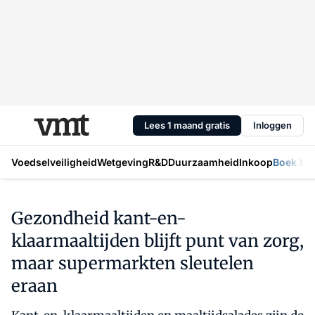
Lees 1 maand gratis
Inloggen
Voedselveiligheid
Wetgeving
R&D
Duurzaamheid
Inkoop
Boek Mic
Gezondheid kant-en-
klaarmaaltijden blijft punt van zorg,
maar supermarkten sleutelen
eraan