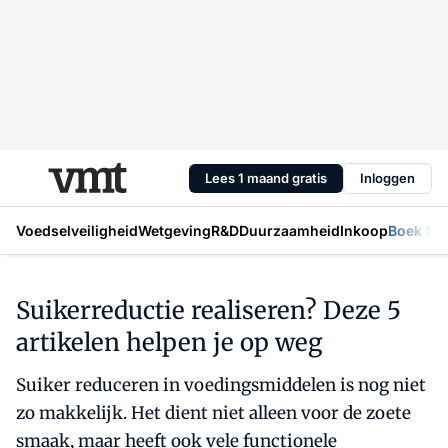
Lees 1 maand gratis
Inloggen
Voedselveiligheid
Wetgeving
R&D
Duurzaamheid
Inkoop
Boek Mic
Suikerreductie realiseren? Deze 5
artikelen helpen je op weg
Suiker reduceren in voedingsmiddelen is nog niet
zo makkelijk. Het dient niet alleen voor de zoete
smaak, maar heeft ook vele functionele