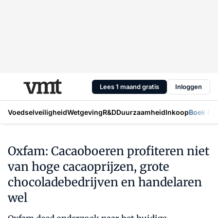
Lees 1 maand gratis
Inloggen
Voedselveiligheid
Wetgeving
R&D
Duurzaamheid
Inkoop
Boek Mic
Oxfam: Cacaoboeren profiteren niet
van hoge cacaoprijzen, grote
chocoladebedrijven en handelaren
wel