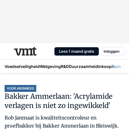
Lees 1 maand gratis
Inloggen
Voedselveiligheid
Wetgeving
R&D
Duurzaamheid
Inkoop
Boek Mic
VOOR ABONNEES
Bakker Ammerlaan: 'Acrylamide
verlagen is niet zo ingewikkeld'
Rob Janmaat is kwaliteitscontroleur en
proefbakker bij Bakker Ammerlaan in Bleiswijk.