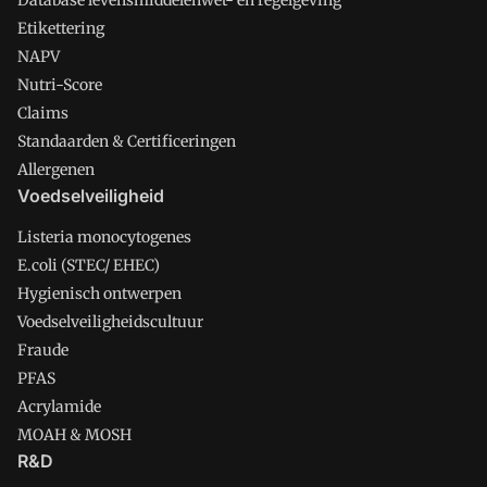
Database levensmiddelenwet- en regelgeving
Etikettering
NAPV
Nutri-Score
Claims
Standaarden & Certificeringen
Allergenen
Voedselveiligheid
Listeria monocytogenes
E.coli (STEC/ EHEC)
Hygienisch ontwerpen
Voedselveiligheidscultuur
Fraude
PFAS
Acrylamide
MOAH & MOSH
R&D