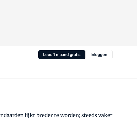
Lees 1 maand gratis
Inloggen
andaarden lijkt breder te worden; steeds vaker