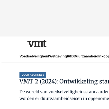
Voedselveiligheid
Wetgeving
R&D
Duurzaamheid
Inkoo
VOOR ABONNEES
VMT 2 (2024): Ontwikkeling st
De wereld van voedselveiligheidsstandaarden e
worden er duurzaamheidseisen in opgenomen. 