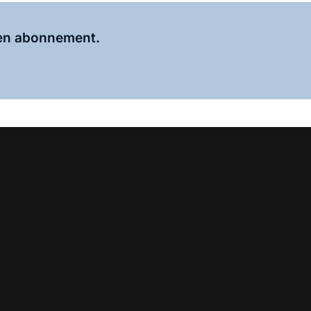
Al abonnee?
Log hier in.
 een abonnement.