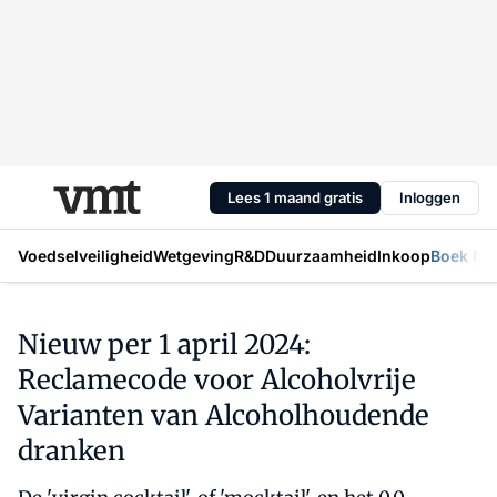
Lees 1 maand gratis
Inloggen
Voedselveiligheid
Wetgeving
R&D
Duurzaamheid
Inkoop
Boek Mic
Nieuw per 1 april 2024:
Reclamecode voor Alcoholvrije
Varianten van Alcoholhoudende
dranken