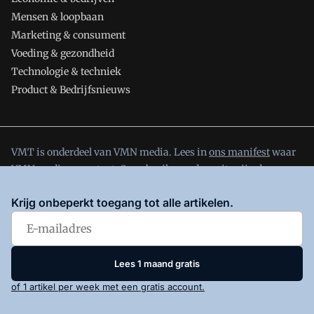
Mensen & loopbaan
Marketing & consument
Voeding & gezondheid
Technologie & techniek
Product & Bedrijfsnieuws
VMT is onderdeel van VMN media. Lees in
ons manifest
waar
VMN media voor staat. Op gebruik van deze site zijn de
volgende regelingen van toepassing:
Algemene Voorwaarden
Krijg onbeperkt toegang tot alle artikelen.
en
Privacy en Cookie beleid
|
Privacy instellingen
Lees 1 maand gratis
of 1 artikel per week met een gratis account.