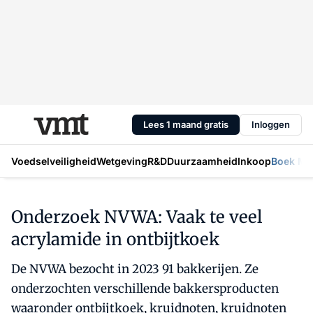
Lees 1 maand gratis
Inloggen
Voedselveiligheid
Wetgeving
R&D
Duurzaamheid
Inkoop
Boek Mic
Onderzoek NVWA: Vaak te veel
acrylamide in ontbijtkoek
De NVWA bezocht in 2023 91 bakkerijen. Ze
onderzochten verschillende bakkersproducten
waaronder ontbijtkoek, kruidnoten, kruidnoten