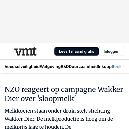
Lees 1 maand gratis
Inloggen
Voedselveiligheid
Wetgeving
R&D
Duurzaamheid
Inkoop
Boek Mic
NZO reageert op campagne Wakker
Dier over 'sloopmelk'
Melkkoeien staan onder druk, stelt stichting
Wakker Dier. De melkproductie is hoog om de
melkprijs laag te houden. De