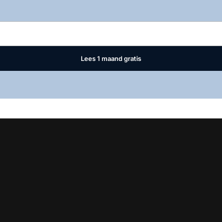
Log in
om dit artikel te lezen.
Lees 1 maand gratis