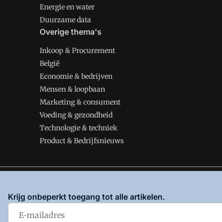
Energie en water
Duurzame data
Overige thema's
Inkoop & Procurement
België
Economie & bedrijven
Mensen & loopbaan
Marketing & consument
Voeding & gezondheid
Technologie & techniek
Product & Bedrijfsnieuws
VMT is onderdeel van VMN media. Lees in
ons manifes
Krijg onbeperkt toegang tot alle artikelen.
en
Privacy en Cookie beleid
|
Privacy instellingen