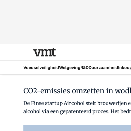
Voedselveiligheid
Wetgeving
R&D
Duurzaamheid
Inkoo
CO2-emissies omzetten in wodka
De Finse startup Aircohol stelt brouwerijen 
alcohol via een gepatenteerd proces. Het bedr