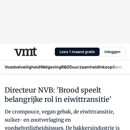
Lees 1 maand gratis
Inloggen
Voedselveiligheid
Wetgeving
R&D
Duurzaamheid
Inkoop
Boek Mic
Directeur NVB: 'Brood speelt
belangrijke rol in eiwittransitie'
De crompouce, vegan gebak, de eiwittransitie,
suiker- en zoutverlaging en
voedselveiligheidsissues. De bakkersindustrie is