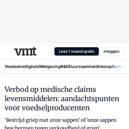
Lees 1 maand gratis
Inloggen
Voedselveiligheid
Wetgeving
R&D
Duurzaamheid
Inkoop
Boek Mic
Verbod op medische claims
levensmiddelen: aandachtspunten
voor voedselproducenten
'Bestrijd griep met onze sappen' of 'onze sappen
beschermen tegen verkoudheid of griep',