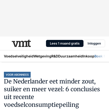
Lees 1 maand gratis
Inloggen
Voedselveiligheid
Wetgeving
R&D
Duurzaamheid
Inkoop
Boek Mic
VOOR ABONNEES
De Nederlander eet minder zout,
suiker en meer vezel: 6 conclusies
uit recente
voedselconsumptiepeiling