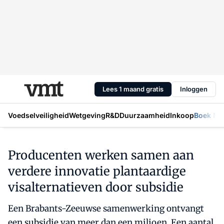
Lees 1 maand gratis
Inloggen
Voedselveiligheid
Wetgeving
R&D
Duurzaamheid
Inkoop
Boek Mic
Producenten werken samen aan
verdere innovatie plantaardige
visalternatieven door subsidie
Een Brabants-Zeeuwse samenwerking ontvangt
een subsidie van meer dan een miljoen. Een aantal