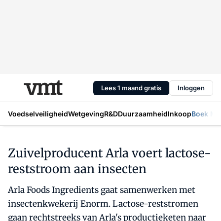
Lees 1 maand gratis
Inloggen
Voedselveiligheid
Wetgeving
R&D
Duurzaamheid
Inkoop
Boek Mic
Zuivelproducent Arla voert lactose-
reststroom aan insecten
Arla Foods Ingredients gaat samenwerken met
insectenkwekerij Enorm. Lactose-reststromen
gaan rechtstreeks van Arla's productieketen naar