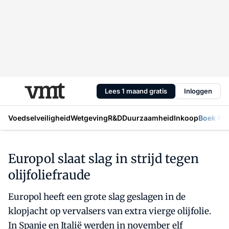
Lees 1 maand gratis
Inloggen
Voedselveiligheid
Wetgeving
R&D
Duurzaamheid
Inkoop
Boek Mic
Europol slaat slag in strijd tegen
olijfoliefraude
Europol heeft een grote slag geslagen in de
klopjacht op vervalsers van extra vierge olijfolie.
In Spanje en Italië werden in november elf