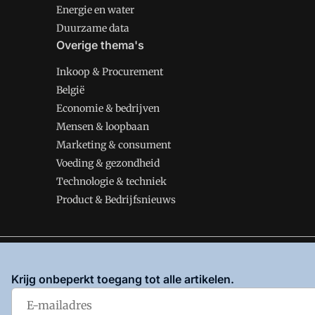
Energie en water
Duurzame data
Overige thema's
Inkoop & Procurement
België
Economie & bedrijven
Mensen & loopbaan
Marketing & consument
Voeding & gezondheid
Technologie & techniek
Product & Bedrijfsnieuws
VMT is onderdeel van VMN media. Lees in
ons manifes
Krijg onbeperkt toegang tot alle artikelen.
en
Privacy en Cookie beleid
|
Privacy instellingen