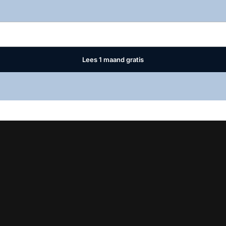
Log in
om dit artikel te lezen.
Lees 1 maand gratis