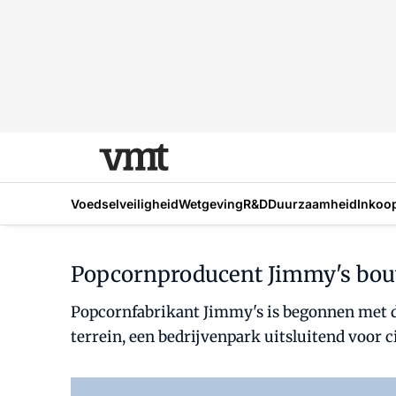
Voedselveiligheid
Wetgeving
R&D
Duurzaamheid
Inkoo
Popcornproducent Jimmy's bou
Popcornfabrikant Jimmy's is begonnen met d
terrein, een bedrijvenpark uitsluitend voor