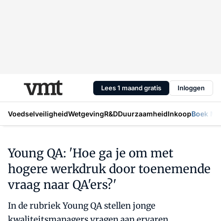
Lees 1 maand gratis
Inloggen
Voedselveiligheid
Wetgeving
R&D
Duurzaamheid
Inkoop
Boek Mic
Young QA: 'Hoe ga je om met
hogere werkdruk door toenemende
vraag naar QA'ers?'
In de rubriek Young QA stellen jonge
kwaliteitsmanagers vragen aan ervaren