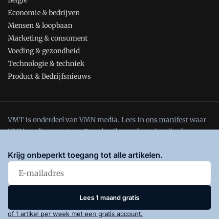
België
Economie & bedrijven
Mensen & loopbaan
Marketing & consument
Voeding & gezondheid
Technologie & techniek
Product & Bedrijfsnieuws
VMT is onderdeel van VMN media. Lees in
ons manifest
waar
VMN media voor staat. Op gebruik van deze site zijn de
volgende regelingen van toepassing:
Algemene Voorwaarden
Krijg onbeperkt toegang tot alle artikelen.
en
Privacy en Cookie beleid
|
Privacy instellingen
Lees 1 maand gratis
of 1 artikel per week met een gratis account.