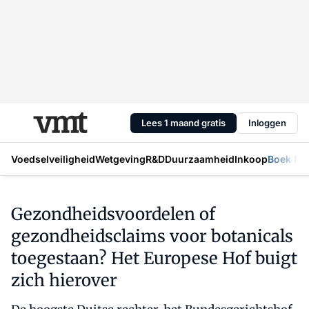
Lees 1 maand gratis
Inloggen
Voedselveiligheid
Wetgeving
R&D
Duurzaamheid
Inkoop
Boek Mic
Gezondheidsvoordelen of
gezondheidsclaims voor botanicals
toegestaan? Het Europese Hof buigt
zich hierover