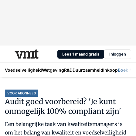
Lees 1 maand gratis
Inloggen
Voedselveiligheid
Wetgeving
R&D
Duurzaamheid
Inkoop
Boek Mic
VOOR ABONNEES
Audit goed voorbereid? 'Je kunt
onmogelijk 100% compliant zijn'
Een belangrijke taak van kwaliteitsmanagers is
om het belang van kwaliteit en voedselveiligheid