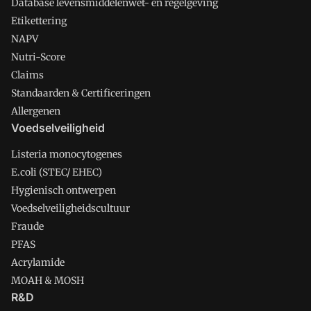
Database levensmiddelenwet- en regelgeving
Etikettering
NAPV
Nutri-Score
Claims
Standaarden & Certificeringen
Allergenen
Voedselveiligheid
Listeria monocytogenes
E.coli (STEC/ EHEC)
Hygienisch ontwerpen
Voedselveiligheidscultuur
Fraude
PFAS
Acrylamide
MOAH & MOSH
R&D