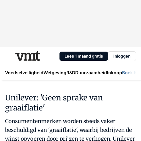
Lees 1 maand gratis
Inloggen
Voedselveiligheid
Wetgeving
R&D
Duurzaamheid
Inkoop
Boek Mic
Unilever: 'Geen sprake van
graaiflatie'
Consumentenmerken worden steeds vaker
beschuldigd van 'graaiflatie', waarbij bedrijven de
winst opvoeren door prijzen te verhogen. Unilever