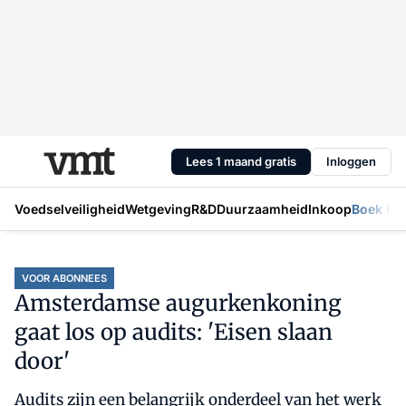
Lees 1 maand gratis
Inloggen
Voedselveiligheid
Wetgeving
R&D
Duurzaamheid
Inkoop
Boek Mic
VOOR ABONNEES
Amsterdamse augurkenkoning
gaat los op audits: 'Eisen slaan
door'
Audits zijn een belangrijk onderdeel van het werk