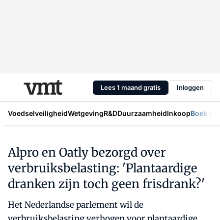
Lees 1 maand gratis
Inloggen
Voedselveiligheid
Wetgeving
R&D
Duurzaamheid
Inkoop
Boek Mic
Alpro en Oatly bezorgd over
verbruiksbelasting: 'Plantaardige
dranken zijn toch geen frisdrank?'
Het Nederlandse parlement wil de
verbruiksbelasting verhogen voor plantaardige