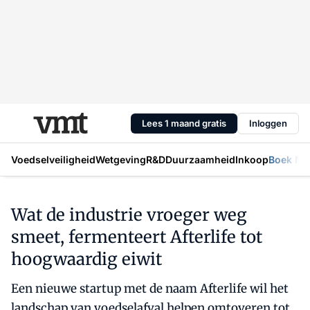
Lees 1 maand gratis
Inloggen
Voedselveiligheid
Wetgeving
R&D
Duurzaamheid
Inkoop
Boek Mic
Wat de industrie vroeger weg
smeet, fermenteert Afterlife tot
hoogwaardig eiwit
Een nieuwe startup met de naam Afterlife wil het
landschap van voedselafval helpen omtoveren tot