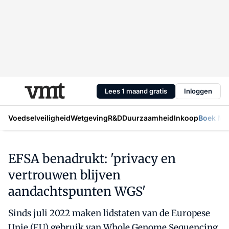
Lees 1 maand gratis
Inloggen
Voedselveiligheid
Wetgeving
R&D
Duurzaamheid
Inkoop
Boek Mic
EFSA benadrukt: 'privacy en
vertrouwen blijven
aandachtspunten WGS'
Sinds juli 2022 maken lidstaten van de Europese
Unie (EU) gebruik van Whole Genome Sequencing