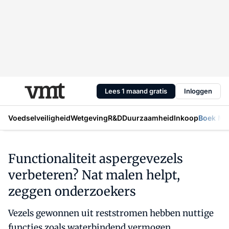
Lees 1 maand gratis
Inloggen
Voedselveiligheid
Wetgeving
R&D
Duurzaamheid
Inkoop
Boek Mic
Functionaliteit aspergevezels
verbeteren? Nat malen helpt,
zeggen onderzoekers
Vezels gewonnen uit reststromen hebben nuttige
functies zoals waterbindend vermogen.