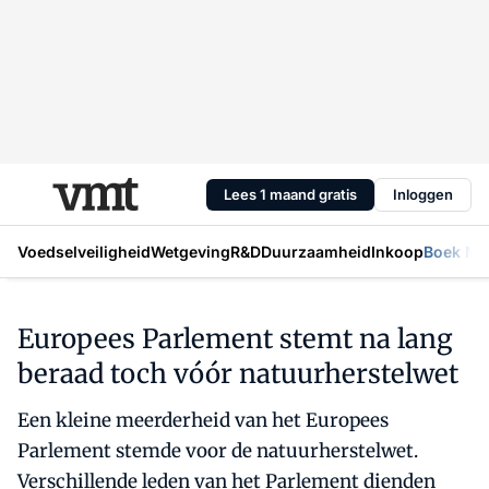
Lees 1 maand gratis
Inloggen
Voedselveiligheid
Wetgeving
R&D
Duurzaamheid
Inkoop
Boek Mic
Europees Parlement stemt na lang
beraad toch vóór natuurherstelwet
Een kleine meerderheid van het Europees
Parlement stemde voor de natuurherstelwet.
Verschillende leden van het Parlement dienden