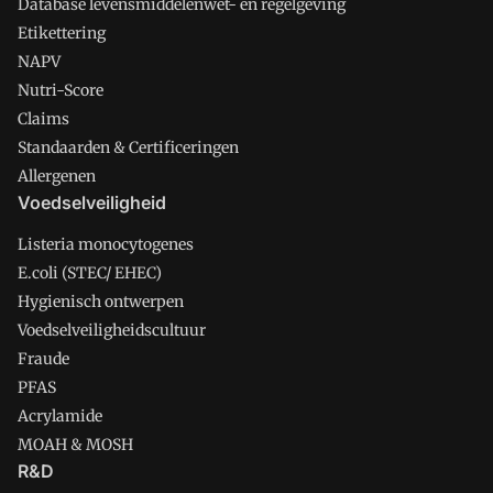
Database levensmiddelenwet- en regelgeving
Etikettering
NAPV
Nutri-Score
Claims
Standaarden & Certificeringen
Allergenen
Voedselveiligheid
Listeria monocytogenes
E.coli (STEC/ EHEC)
Hygienisch ontwerpen
Voedselveiligheidscultuur
Fraude
PFAS
Acrylamide
MOAH & MOSH
R&D