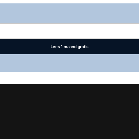
Log in
om dit artikel te lezen.
Lees 1 maand gratis