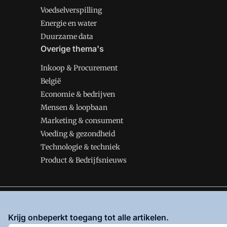
Voedselverspilling
Energie en water
Duurzame data
Overige thema's
Inkoop & Procurement
België
Economie & bedrijven
Mensen & loopbaan
Marketing & consument
Voeding & gezondheid
Technologie & techniek
Product & Bedrijfsnieuws
VMT is onderdeel van VMN media. Lees in
ons manifes
Krijg onbeperkt toegang tot alle artikelen.
en
Privacy en Cookie beleid
|
Privacy instellingen